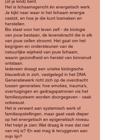
(of je kind) bent.
​Het is lichaamsgericht én energetisch werk.
Je kijkt naar waar in het lichaam energie
vastzit, en hoe je die kunt losmaken en
herstellen.
Bio staat voor het leven zelf - de biologie
van jouw bestaan, de levenskracht die in elk
van jouw cellen stroomt. Het gaat om het
begrijpen en ondersteunen van de
natuurlijke wijsheid van jouw lichaam,
waarin gezondheid en herstel van binnenuit
ontstaan.
Iedereen draagt een unieke biologische
blauwdruk in zich, vastgelegd in het DNA.
Generatiewerk richt zich op de overdracht
tussen generaties: hoe emoties, trauma’s,
overtuigingen en gedragspatronen via het
familiesysteem worden doorgegeven - vaak
onbewust.
Het is verwant aan systemisch werk of
familieopstellingen, maar gaat vaak dieper
op het energetisch en epigenetisch niveau.
Het helpt je zien: Wat draag ik mee dat niet
van mij is? En wat mag ik teruggeven aan
mijn lijn?