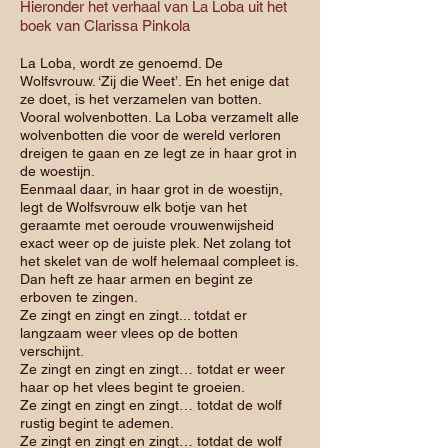
Hieronder het verhaal van La Loba uit het
boek van Clarissa Pinkola
La Loba, wordt ze genoemd. De
Wolfsvrouw. ‘Zij die Weet’. En het enige dat
ze doet, is het verzamelen van botten.
Vooral wolvenbotten. La Loba verzamelt alle
wolvenbotten die voor de wereld verloren
dreigen te gaan en ze legt ze in haar grot in
de woestijn.
Eenmaal daar, in haar grot in de woestijn,
legt de Wolfsvrouw elk botje van het
geraamte met oeroude vrouwenwijsheid
exact weer op de juiste plek. Net zolang tot
het skelet van de wolf helemaal compleet is.
Dan heft ze haar armen en begint ze
erboven te zingen.
Ze zingt en zingt en zingt... totdat er
langzaam weer vlees op de botten
verschijnt.
Ze zingt en zingt en zingt… totdat er weer
haar op het vlees begint te groeien.
Ze zingt en zingt en zingt… totdat de wolf
rustig begint te ademen.
Ze zingt en zingt en zingt… totdat de wolf