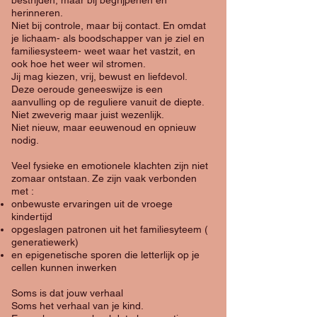
bestrijden, maar bij begrijpenen en
herinneren.
Niet bij controle, maar bij contact. En omdat
je lichaam- als boodschapper van je ziel en
familiesysteem- weet waar het vastzit, en
ook hoe het weer wil stromen.
Jij mag kiezen, vrij, bewust en liefdevol.
Deze oeroude geneeswijze is een
aanvulling op de reguliere vanuit de diepte.
Niet zweverig maar juist wezenlijk.
Niet nieuw, maar eeuwenoud en opnieuw
nodig.
​Veel fysieke en emotionele klachten zijn niet
zomaar ontstaan. Ze zijn vaak verbonden
met :
onbewuste ervaringen uit de vroege
kindertijd
opgeslagen patronen uit het familiesyteem (
generatiewerk)
en epigenetische sporen die letterlijk op je
cellen kunnen inwerken
Soms is dat jouw verhaal
Soms het verhaal van je kind.