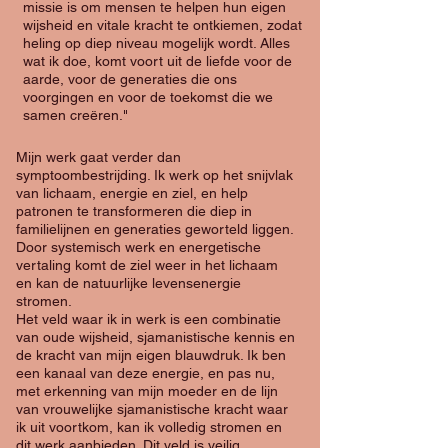
missie is om mensen te helpen hun eigen
wijsheid en vitale kracht te ontkiemen, zodat
heling op diep niveau mogelijk wordt. Alles
wat ik doe, komt voort uit de liefde voor de
aarde, voor de generaties die ons
voorgingen en voor de toekomst die we
samen creëren."
Mijn werk gaat verder dan
symptoombestrijding. Ik werk op het snijvlak
van lichaam, energie en ziel, en help
patronen te transformeren die diep in
familielijnen en generaties geworteld liggen.
Door systemisch werk en energetische
vertaling komt de ziel weer in het lichaam
en kan de natuurlijke levensenergie
stromen.
Het veld waar ik in werk is een combinatie
van oude wijsheid, sjamanistische kennis en
de kracht van mijn eigen blauwdruk. Ik ben
een kanaal van deze energie, en pas nu,
met erkenning van mijn moeder en de lijn
van vrouwelijke sjamanistische kracht waar
ik uit voortkom, kan ik volledig stromen en
dit werk aanbieden. Dit veld is veilig,