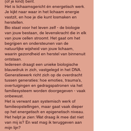
(of je kind) bent.
​Het is lichaamsgericht én energetisch werk.
Je kijkt naar waar in het lichaam energie
vastzit, en hoe je die kunt losmaken en
herstellen.
Bio staat voor het leven zelf - de biologie
van jouw bestaan, de levenskracht die in elk
van jouw cellen stroomt. Het gaat om het
begrijpen en ondersteunen van de
natuurlijke wijsheid van jouw lichaam,
waarin gezondheid en herstel van binnenuit
ontstaan.
Iedereen draagt een unieke biologische
blauwdruk in zich, vastgelegd in het DNA.
Generatiewerk richt zich op de overdracht
tussen generaties: hoe emoties, trauma’s,
overtuigingen en gedragspatronen via het
familiesysteem worden doorgegeven - vaak
onbewust.
Het is verwant aan systemisch werk of
familieopstellingen, maar gaat vaak dieper
op het energetisch en epigenetisch niveau.
Het helpt je zien: Wat draag ik mee dat niet
van mij is? En wat mag ik teruggeven aan
mijn lijn?