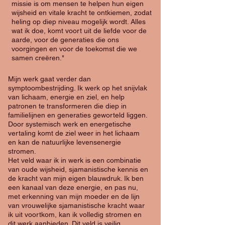
missie is om mensen te helpen hun eigen
wijsheid en vitale kracht te ontkiemen, zodat
heling op diep niveau mogelijk wordt. Alles
wat ik doe, komt voort uit de liefde voor de
aarde, voor de generaties die ons
voorgingen en voor de toekomst die we
samen creëren."
Mijn werk gaat verder dan
symptoombestrijding. Ik werk op het snijvlak
van lichaam, energie en ziel, en help
patronen te transformeren die diep in
familielijnen en generaties geworteld liggen.
Door systemisch werk en energetische
vertaling komt de ziel weer in het lichaam
en kan de natuurlijke levensenergie
stromen.
Het veld waar ik in werk is een combinatie
van oude wijsheid, sjamanistische kennis en
de kracht van mijn eigen blauwdruk. Ik ben
een kanaal van deze energie, en pas nu,
met erkenning van mijn moeder en de lijn
van vrouwelijke sjamanistische kracht waar
ik uit voortkom, kan ik volledig stromen en
dit werk aanbieden. Dit veld is veilig,