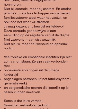
bestrijden, maar bij begrijpenen en
herinneren.
Niet bij controle, maar bij contact. En omdat
je lichaam- als boodschapper van je ziel en
familiesysteem- weet waar het vastzit, en
ook hoe het weer wil stromen.
Jij mag kiezen, vrij, bewust en liefdevol.
Deze oeroude geneeswijze is een
aanvulling op de reguliere vanuit de diepte.
Niet zweverig maar juist wezenlijk.
Niet nieuw, maar eeuwenoud en opnieuw
nodig.
​Veel fysieke en emotionele klachten zijn niet
zomaar ontstaan. Ze zijn vaak verbonden
met :
onbewuste ervaringen uit de vroege
kindertijd
opgeslagen patronen uit het familiesyteem (
generatiewerk)
en epigenetische sporen die letterlijk op je
cellen kunnen inwerken
Soms is dat jouw verhaal
Soms het verhaal van je kind.