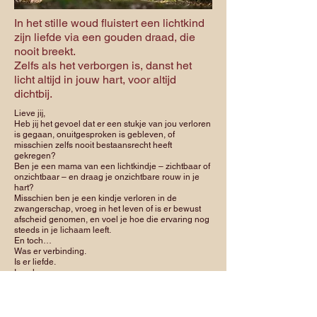
In het stille woud fluistert een lichtkind
zijn liefde via een gouden draad, die
nooit breekt.
Zelfs als het verborgen is, danst het
licht altijd in jouw hart, voor altijd
dichtbij.
Lieve jij,
Heb jij het gevoel dat er een stukje van jou verloren
is gegaan, onuitgesproken is gebleven, of
misschien zelfs nooit bestaansrecht heeft
gekregen?
Ben je een mama van een lichtkindje – zichtbaar of
onzichtbaar – en draag je onzichtbare rouw in je
hart?
Misschien ben je een kindje verloren in de
zwangerschap, vroeg in het leven of is er bewust
afscheid genomen, en voel je hoe die ervaring nog
steeds in je lichaam leeft.
En toch…
Was er verbinding.
Is er liefde.
Is er leven.
En mag er ruimte komen voor alles wat gevoeld wil
worden.
Vaak wordt er niet over gesproken. Maar het leeft
wel – in je hart, je buik, je bindweefsel.